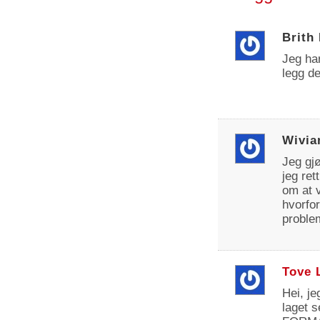
Brith
Jeg har
legg de
Wivia
Jeg gj
jeg ret
om at v
hvorfor
proble
Tove 
Hei, j
laget 