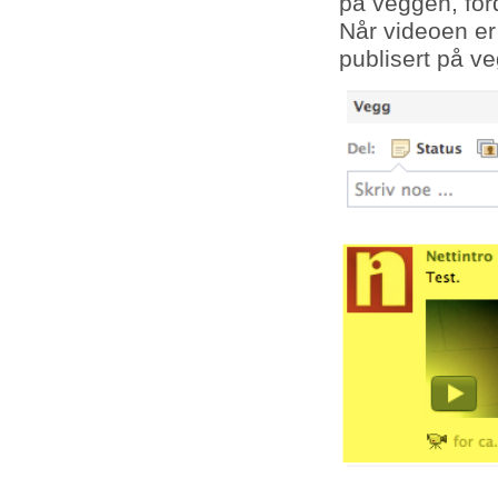
på veggen, for
Når videoen er 
publisert på v