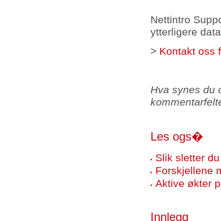
Nettintro Supp
ytterligere dat
>
Kontakt oss f
Hva synes du 
kommentarfelte
Les ogs�
Slik sletter d
Forskjellene
Aktive økter 
Innlegg