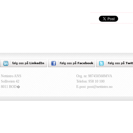
Nettintro ANS
Org. nr. 987450568MVA
Solliveien 42
Telefon: 958 10 100
8011 BOD�
E-post: post@nettintro.no