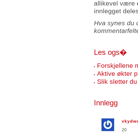
allikevel være
innlegget dele
Hva synes du 
kommentarfelte
Les ogs�
Forskjellene
Aktive økter 
Slik sletter d
Innlegg
vkydw
20