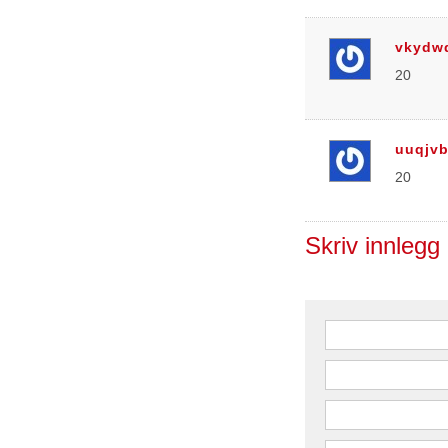
vkydw
20
uuqjvb
20
Skriv innlegg