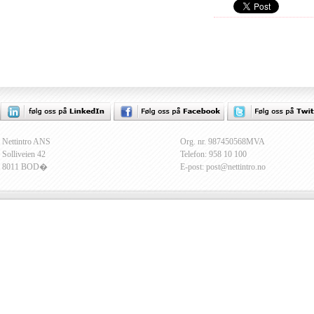
Nettintro ANS
Org. nr. 987450568MVA
Solliveien 42
Telefon: 958 10 100
8011 BOD�
E-post: post@nettintro.no