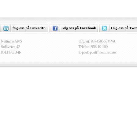
Nettintro ANS
Org. nr. 987450568MVA
Solliveien 42
Telefon: 958 10 100
8011 BOD�
E-post: post@nettintro.no