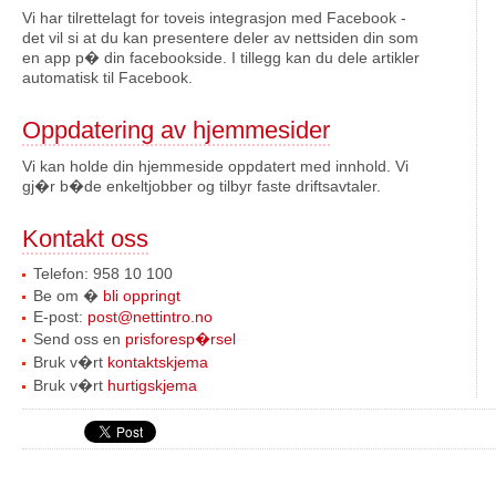
Vi har tilrettelagt for toveis integrasjon med Facebook -
det vil si at du kan presentere deler av nettsiden din som
en app p� din facebookside. I tillegg kan du dele artikler
automatisk til Facebook.
Oppdatering av hjemmesider
Vi kan holde din hjemmeside oppdatert med innhold. Vi
gj�r b�de enkeltjobber og tilbyr faste driftsavtaler.
Kontakt oss
Telefon: 958 10 100
Be om �
bli oppringt
E-post:
post@nettintro.no
Send oss en
prisforesp�rsel
Bruk v�rt
kontaktskjema
Bruk v�rt
hurtigskjema