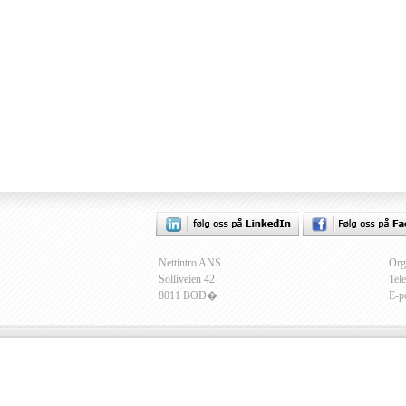
Nettintro ANS
Org
Solliveien 42
Tel
8011 BOD�
E-p