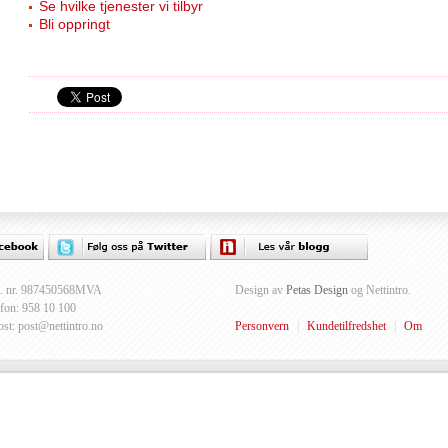
Se hvilke tjenester vi tilbyr
Bli oppringt
. nr. 987450568MVA
Design av
Petas Design
og Nettintro.
efon: 958 10 100
ost: post@nettintro.no
Personvern
|
Kundetilfredshet
|
Om