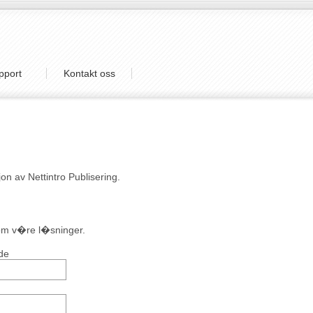
pport
Kontakt oss
jon av Nettintro Publisering.
 om v�re l�sninger.
de