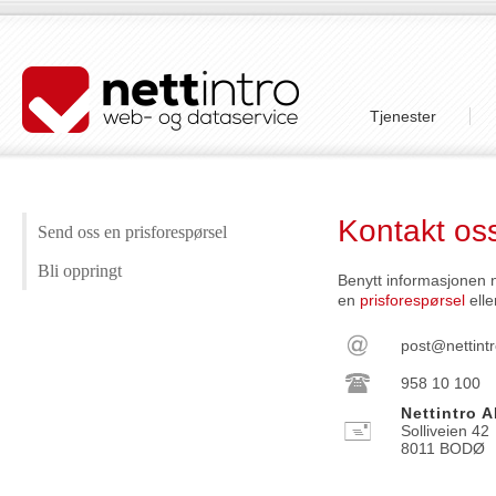
Tjenester
Kontakt os
Send oss en prisforespørsel
Bli oppringt
Benytt informasjonen 
en
prisforespørsel
elle
post@nettint
958 10 100
Nettintro 
Solliveien 42
8011 BODØ