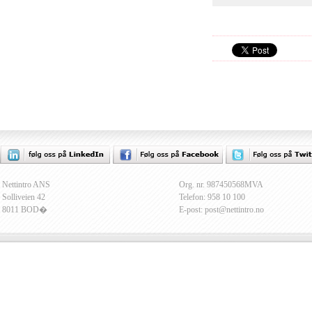
Nettintro ANS
Org. nr. 987450568MVA
Solliveien 42
Telefon: 958 10 100
8011 BOD�
E-post: post@nettintro.no