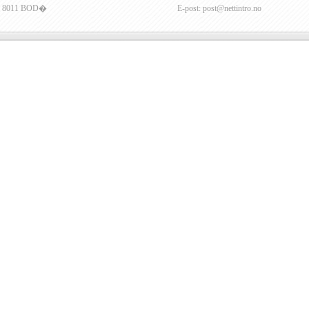
8011 BOD�
E-post: post@nettintro.no