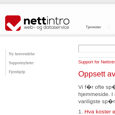
Tjenester
Ny henvendelse
Support for Nettint
Supportnyheter
Oppsett a
Fjernhjelp
Vi f�r ofte s
hjemmeside. I 
vanligste sp�
1.
Hva koster 