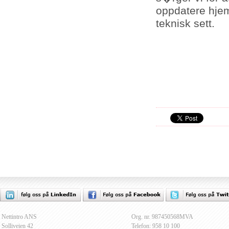
oppdatere hjem
teknisk sett.
Nettintro ANS
Org. nr. 987450568MVA
Solliveien 42
Telefon: 958 10 100