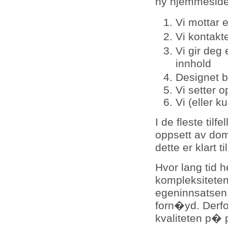
ny hjemmeside,
Vi mottar 
Vi kontakt
Vi gir deg
innhold
Designet b
Vi setter 
Vi (eller k
I de fleste til
oppsett av dome
dette er klart 
Hvor lang tid 
kompleksiteten 
egeninnsatsen 
forn�yd. Derfor e
kvaliteten p� 