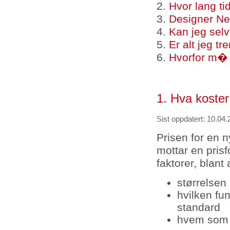
2.
Hvor lang ti
3.
Designer Ne
4.
Kan jeg sel
5.
Er alt jeg tr
6.
Hvorfor m� 
1. Hva koste
Sist oppdatert: 10.04.
Prisen for en 
mottar en prisf
faktorer, blant
størrelsen
hvilken fu
standard
hvem som s