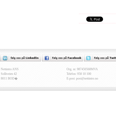
Nettintro ANS
Org. nr. 987450568MVA
Solliveien 42
Telefon: 958 10 100
8011 BOD�
E-post: post@nettintro.no