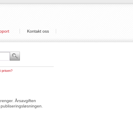
pport
Kontakt oss
 i prisen?
u trenger. Årsavgiften
 publiseringsløsningen.