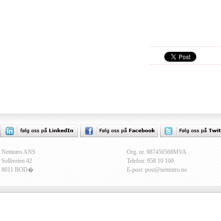
Nettintro ANS
Org. nr. 987450568MVA
Solliveien 42
Telefon: 958 10 100
8011 BOD�
E-post: post@nettintro.no