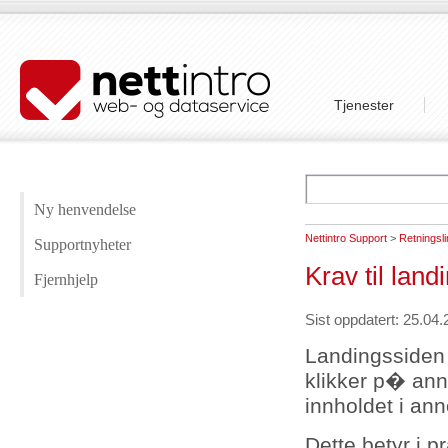
Tjenester
Ny henvendelse
Nettintro Support
>
Retningsli
Supportnyheter
Krav til land
Fjernhjelp
Sist oppdatert: 25.04.
Landingssiden
klikker p� a
innholdet i an
Dette betyr i p