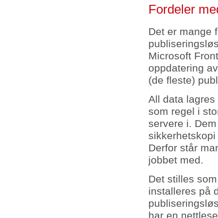
Fordeler med
Det er mange f
publiseringslø
Microsoft Fron
oppdatering av
(de fleste) pub
All data lagres
som regel i st
servere i. Dem 
sikkerhetskopi 
Derfor står man
jobbet med.
Det stilles so
installeres på
publiseringslø
har en nettlese