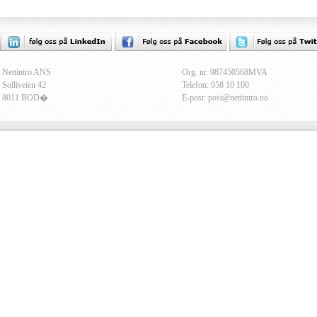
Nettintro ANS
Org. nr. 987450568MVA
Solliveien 42
Telefon: 958 10 100
8011 BOD�
E-post: post@nettintro.no