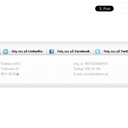
Nettintro ANS
Org. nr. 987450568MVA
Solliveien 42
Telefon: 958 10 100
8011 BOD�
E-post: post@nettintro.no