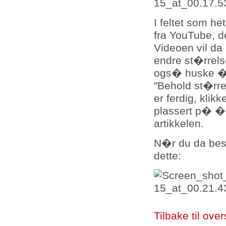
I feltet som he
fra YouTube, de
Videoen vil d
endre st�rrel
ogs� huske � 
"Behold st�rre
er ferdig, klik
plassert p� �n
artikkelen.
N�r du da bes�
dette:
Tilbake til over