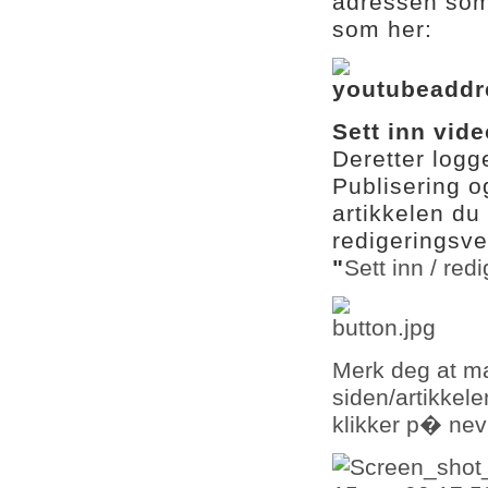
adressen som 
som her:
Sett inn vid
Deretter logge
Publisering o
artikkelen d
redigeringsve
"
Sett inn / redi
Merk deg at m
siden/artikke
klikker p� nev