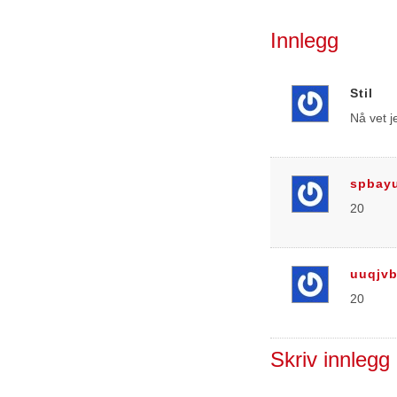
Innlegg
Stil
Nå vet j
spbay
20
uuqjvb
20
Skriv innlegg