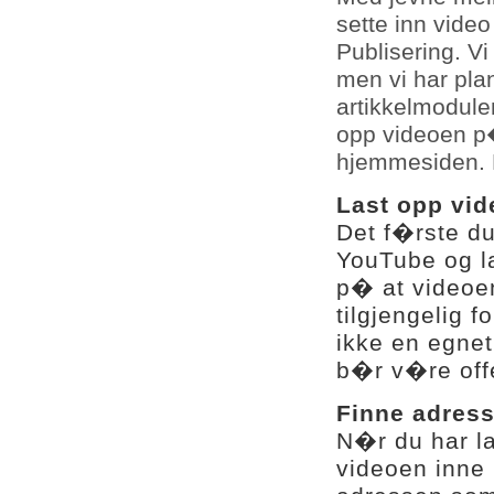
sette inn vide
Publisering. Vi
men vi har pla
artikkelmodule
opp videoen p
hjemmesiden. H
Last opp vid
Det f�rste d
YouTube og l
p� at videoe
tilgjengelig 
ikke en egne
b�r v�re offe
Finne adress
N�r du har la
videoen inne