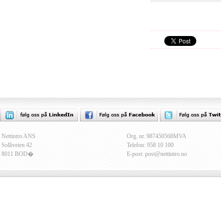
Nettintro ANS
Org. nr. 987450568MVA
Solliveien 42
Telefon: 958 10 100
8011 BOD�
E-post: post@nettintro.no