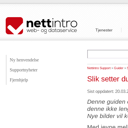
Tjenester
Ny henvendelse
Nettintro Support
>
Guider
>
Supportnyheter
Slik setter 
Fjernhjelp
Sist oppdatert: 20.03
Denne guiden e
denne ikke len
Nye bilder vil
Med jevne mel