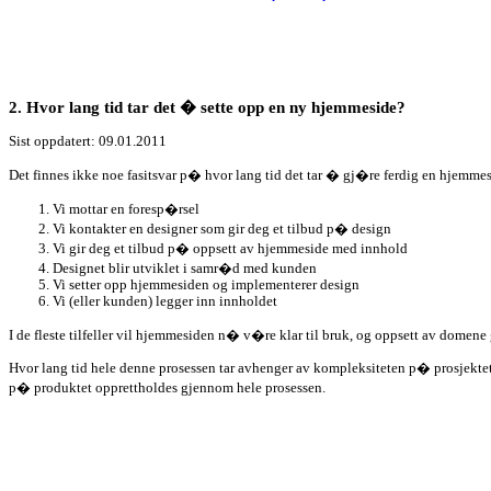
2. Hvor lang tid tar det � sette opp en ny hjemmeside?
Sist oppdatert: 09.01.2011
Det finnes ikke noe fasitsvar p� hvor lang tid det tar � gj�re ferdig en hjemmes
Vi mottar en foresp�rsel
Vi kontakter en designer som gir deg et tilbud p� design
Vi gir deg et tilbud p� oppsett av hjemmeside med innhold
Designet blir utviklet i samr�d med kunden
Vi setter opp hjemmesiden og implementerer design
Vi (eller kunden) legger inn innholdet
I de fleste tilfeller vil hjemmesiden n� v�re klar til bruk, og oppsett av domene g
Hvor lang tid hele denne prosessen tar avhenger av kompleksiteten p� prosjektet, k
p� produktet opprettholdes gjennom hele prosessen.