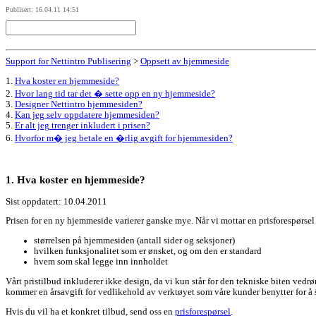
Publisert: 16.04.11 14:51
Support for Nettintro Publisering
>
Oppsett av hjemmeside
1.
Hva koster en hjemmeside?
2.
Hvor lang tid tar det � sette opp en ny hjemmeside?
3.
Designer Nettintro hjemmesiden?
4.
Kan jeg selv oppdatere hjemmesiden?
5.
Er alt jeg trenger inkludert i prisen?
6.
Hvorfor m� jeg betale en �rlig avgift for hjemmesiden?
1. Hva koster en hjemmeside?
Sist oppdatert: 10.04.2011
Prisen for en ny hjemmeside varierer ganske mye. Når vi mottar en prisforespørsel ba
størrelsen på hjemmesiden (antall sider og seksjoner)
hvilken funksjonalitet som er ønsket, og om den er standard
hvem som skal legge inn innholdet
Vårt pristilbud inkluderer ikke design, da vi kun står for den tekniske biten vedr
kommer en årsavgift for vedlikehold av verktøyet som våre kunder benytter for å
Hvis du vil ha et konkret tilbud, send oss en
prisforespørsel
.