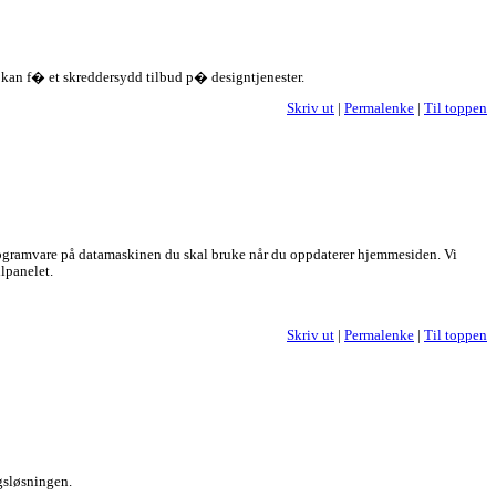
e kan f� et skreddersydd tilbud p� designtjenester.
Skriv ut
|
Permalenke
|
Til toppen
 programvare på datamaskinen du skal bruke når du oppdaterer hjemmesiden. Vi
lpanelet.
Skriv ut
|
Permalenke
|
Til toppen
ngsløsningen.