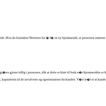
ide. Hvis du kontakter Nettintro for � f� en ny hjemmeside, er prosessen omtrent 
j�res gjerne tidlig i prosessen, slik at dette er klart til bruk n�r hjemmesiden er f
apasiteten til de involverte og egeninnsatsen fra kunden. V�rt m�l er at kunden skal