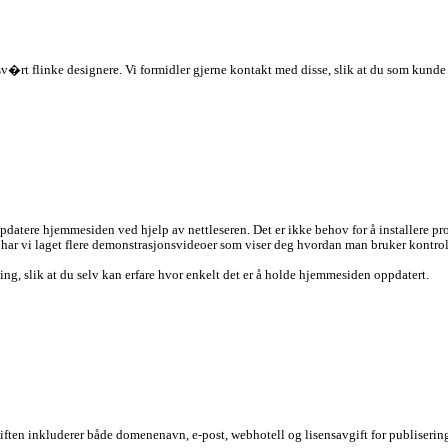
 sv�rt flinke designere. Vi formidler gjerne kontakt med disse, slik at du som kund
ppdatere hjemmesiden ved hjelp av nettleseren. Det er ikke behov for å installere
gg har vi laget flere demonstrasjonsvideoer som viser deg hvordan man bruker kontrol
ng, slik at du selv kan erfare hvor enkelt det er å holde hjemmesiden oppdatert.
rsavgiften inkluderer både domenenavn, e-post, webhotell og lisensavgift for publiseri