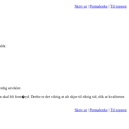
Skriv ut
|
Permalenke
|
Til toppen
slik:
erdig utviklet.
 bli forn�yd. Derfor er det viktig at alt skjer til riktig tid, slik at kvaliteten
Skriv ut
|
Permalenke
|
Til toppen