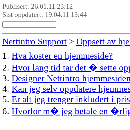
Publisert: 26.01.11 23:12
Sist oppdatert: 19.04.11 13:44
Nettintro Support
>
Oppsett av hj
1.
Hva koster en hjemmeside?
2.
Hvor lang tid tar det � sette o
3.
Designer Nettintro hjemmeside
4.
Kan jeg selv oppdatere hjemme
5.
Er alt jeg trenger inkludert i pri
6.
Hvorfor m� jeg betale en �rlig