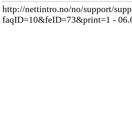
http://nettintro.no/no/support/supp
faqID=10&feID=73&print=1 - 06.