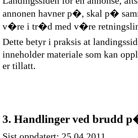
Landingssiden for en annonse, al
annonen havner p�, skal p� sam
v�re i tr�d med v�re retningslin
Dette betyr i praksis at landingssid
inneholder materiale som kan oppl
er tillatt.
3. Handlinger ved brudd p�
Sist oppdatert: 25.04.2011